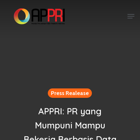
Skip
to
Men
main
content
Press Realease
APPRI: PR yang
Mumpuni Mampu
Bekerja Berbasis Data