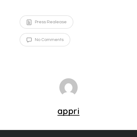
Press Realease
No Comments
appri