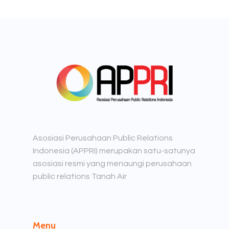
Asosiasi Perusahaan Public Relations
Indonesia (APPRI) merupakan satu-satunya
asosiasi resmi yang menaungi perusahaan
public relations Tanah Air
Menu