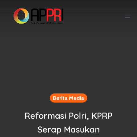
Skip
to
Men
main
content
Berita Media
Reformasi Polri, KPRP
Serap Masukan