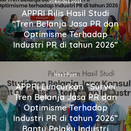
Previous Post
APPRI Rilis Hasil Studi
“Tren Belanja Jasa PR dan
Optimisme Terhadap
Industri PR di tahun 2026”
Next Post
APPRI Luncurkan “Survei
Tren Belanja Jasa PR dan
Optimisme Terhadap
Industri PR di tahun 2026”
Bantu Pelaku Industri