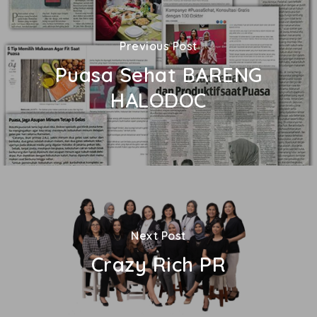
Previous Post
Puasa Sehat BARENG
HALODOC
Next Post
Crazy Rich PR