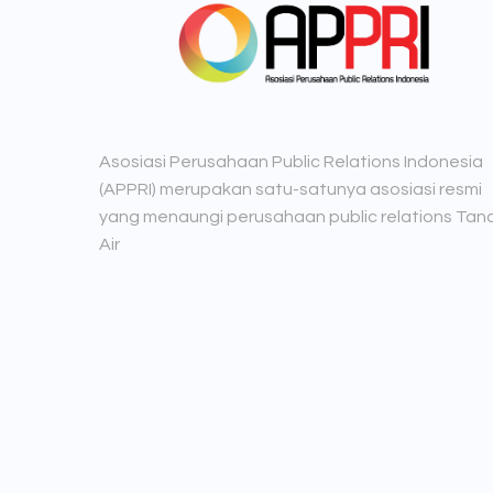
Asosiasi Perusahaan Public Relations Indonesia
(APPRI) merupakan satu-satunya asosiasi resmi
yang menaungi perusahaan public relations Tan
Air