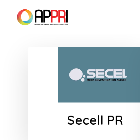
Skip
to
main
content
Secell PR